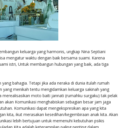
membangun keluarga yang harmonis, ungkap Nina Septiani
us bisa mengatur waktu dengan baik bersama suami. Karena
ami istri, Untuk membangun hubungan yang baik, ada tiga
n yang bahagia. Tetapi jika ada neraka di dunia itulah rumah
n yang menikah tentu mengidamkan keluarga sakinah yang
merealisasikan moto baiti jannati (rumahku surgaku) tak pelak
uhan akan Komunikasi menghabiskan sebagian besar jam jaga
utuhan. Komunikasi dapat mengekspresikan apa yang kita
n kita, ikut merasakan kesedihan/kegembiraan anak kita. Akan
munikasi lebih bertujuan untuk memenuhi kebutuhan psikis
Tauladan Kita adalah keterampilan paling penting dalam