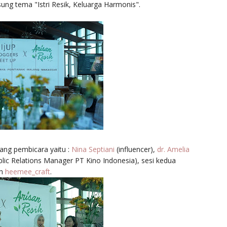
ng tema "Istri Resik, Keluarga Harmonis".
rang pembicara yaitu :
Nina Septiani
(influencer),
dr. Amelia
ublic Relations Manager PT Kino Indonesia), sesi kedua
eh
heemee_craft
.