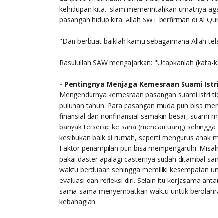
kehidupan kita. Islam memerintahkan umatnya aga
pasangan hidup kita. Allah SWT berfirman di Al Qu
"Dan berbuat baiklah kamu sebagaimana Allah tel
Rasulullah SAW mengajarkan: "Ucapkanlah (kata-ka
- Pentingnya Menjaga Kemesraan Suami Istr
Mengendurnya kemesraan pasangan suami istri tid
puluhan tahun. Para pasangan muda pun bisa men
finansial dan nonfinansial semakin besar, suami m
banyak terserap ke sana (mencari uang) sehingga 
kesibukan baik di rumah, seperti mengurus anak 
Faktor penampilan pun bisa mempengaruhi. Misalny
pakai daster apalagi dasternya sudah ditambal san
waktu berduaan sehingga memiliki kesempatan untu
evaluasi dan refleksi diri. Selain itu kerjasama 
sama-sama menyempatkan waktu untuk berolahr
kebahagian.