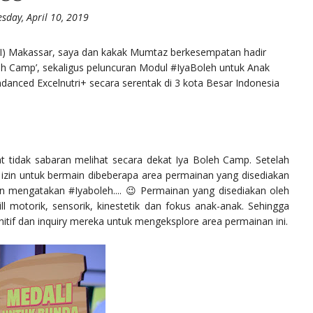
sday, April 10, 2019
MARI) Makassar, saya dan kakak Mumtaz berkesempatan hadir
eh Camp’, sekaligus peluncuran Modul #IyaBoleh untuk Anak
anced Excelnutri+ secara serentak di 3 kota Besar Indonesia
t tidak sabaran melihat secara dekat Iya Boleh Camp. Setelah
 izin untuk bermain dibeberapa area permainan yang disediakan
 mengatakan #Iyaboleh.... 😉 Permainan yang disediakan oleh
 motorik, sensorik, kinestetik dan fokus anak-anak. Sehingga
if dan inquiry mereka untuk mengeksplore area permainan ini.